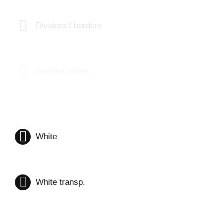
Dividers / borders
Content boxes
White
White transp.