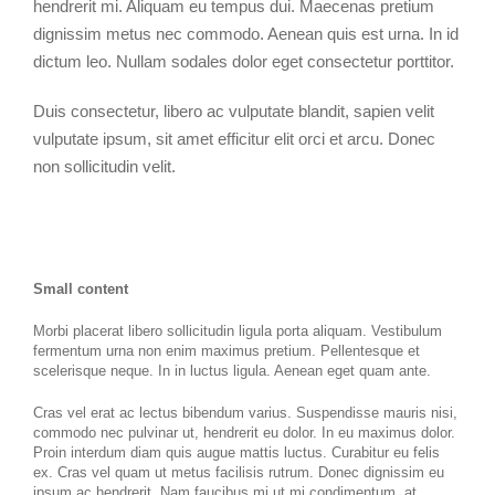
hendrerit mi. Aliquam eu tempus dui. Maecenas pretium
dignissim metus nec commodo. Aenean quis est urna. In id
dictum leo. Nullam sodales dolor eget consectetur porttitor.
Duis consectetur, libero ac vulputate blandit, sapien velit
vulputate ipsum, sit amet efficitur elit orci et arcu. Donec
non sollicitudin velit.
Small content
Morbi placerat libero sollicitudin ligula porta aliquam. Vestibulum
fermentum urna non enim maximus pretium. Pellentesque et
scelerisque neque. In in luctus ligula. Aenean eget quam ante.
Cras vel erat ac lectus bibendum varius. Suspendisse mauris nisi,
commodo nec pulvinar ut, hendrerit eu dolor. In eu maximus dolor.
Proin interdum diam quis augue mattis luctus. Curabitur eu felis
ex. Cras vel quam ut metus facilisis rutrum. Donec dignissim eu
ipsum ac hendrerit. Nam faucibus mi ut mi condimentum, at